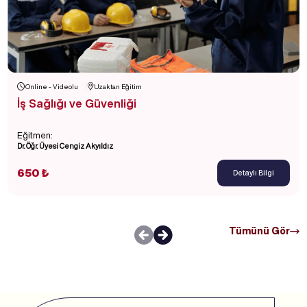
Online - Videolu
Uzaktan Eğitim
İş Sağlığı ve Güvenliği
Eğitmen:
Dr. Öğr. Üyesi Cengiz Akyıldız
650 ₺
Detaylı Bilgi
Tümünü Gör