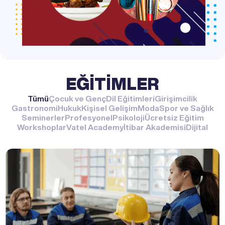
EĞİTİMLER
Tümü
Çocuk ve Genç
Dil Eğitimleri
Girişimcilik
Gastronomi
Hukuk
Kişisel Gelişim
Moda
Spor ve Sağlık
Seminerler
Profesyonel
Psikoloji
Ücretsiz Eğitim
Workshoplar
Vatel Academy
İtibar Akademisi
Dijital