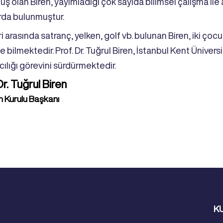
ş olan Biren, yayımladığı çok sayıda bilimsel çalışma ile
arda bulunmuştur.
i arasında satranç, yelken, golf vb. bulunan Biren, iki çoc
ce bilmektedir. Prof. Dr. Tuğrul Biren, İstanbul Kent Ünivers
ılığı görevini sürdürmektedir.
Dr. Tuğrul Biren
 Kurulu Başkanı
K