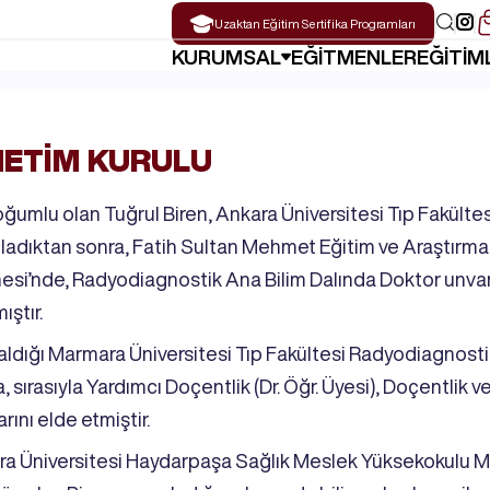
Uzaktan Eğitim
KURUMSAL
EĞİTMENLER
EĞİTİM
ETİM KURULU
ğumlu olan Tuğrul Biren, Ankara Üniversitesi Tıp Fakültesi
adıktan sonra, Fatih Sultan Mehmet Eğitim ve Araştırma
esi’nde, Radyodiagnostik Ana Bilim Dalında Doktor unva
ştır.
aldığı Marmara Üniversitesi Tıp Fakültesi Radyodiagnosti
, sırasıyla Yardımcı Doçentlik (Dr. Öğr. Üyesi), Doçentlik 
rını elde etmiştir.
a Üniversitesi Haydarpaşa Sağlık Meslek Yüksekokulu M