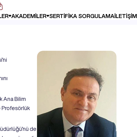
 Sertifika Programları
LER
AKADEMİLER
SERTİFİKA SORGULAMA
İLETİŞİM
’ni
nını
k Ana Bilim
ve Profesörlük
üdürlüğü’nü de