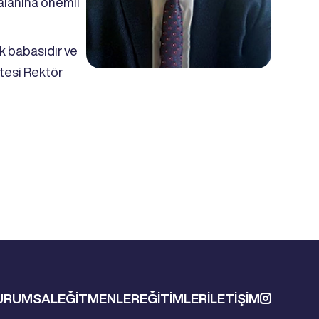
 alanına önemli
uk babasıdır ve
itesi Rektör
URUMSAL
EĞİTMENLER
EĞİTİMLER
İLETİŞİM