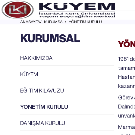
ANASAYFA
KURUMSAL
YÖNETİM KURULU
KURUMSAL
YÖN
HAKKIMIZDA
1961 do
tamaml
KÜYEM
Hastan
kazanmı
EĞİTİM KILAVUZU
Görev 
Dalında
YÖNETİM KURULU
unvanla
DANIŞMA KURULU
Marmar