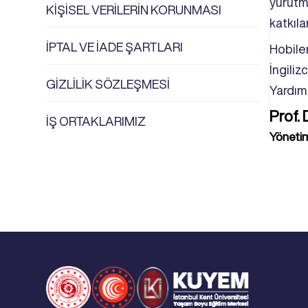
yürütmü
KİŞİSEL VERİLERİN KORUNMASI
katkıl
İPTAL VE İADE ŞARTLARI
Hobiler
İngiliz
GİZLİLİK SÖZLEŞMESİ
Yardımc
Prof. 
İŞ ORTAKLARIMIZ
Yönetim