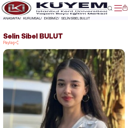
ANASAYFA
KURUMSAL
EKİBİMİZ
SELİN SİBEL BULUT
Selin Sibel BULUT
Paylaş