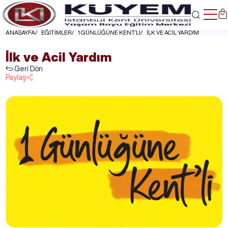
ANASAYFA
EĞİTİMLER
1 GÜNLÜĞÜNE KENT’Lİ
İLK VE ACİL YARDIM
İlk ve Acil Yardım
Geri Dön
Paylaş