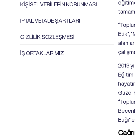
eğitim
KİŞİSEL VERİLERİN KORUNMASI
tamaml
İPTAL VE İADE ŞARTLARI
“Toplum
Etik”, 
GİZLİLİK SÖZLEŞMESİ
alanla
çalışma
İŞ ORTAKLARIMIZ
2019 y
Eğitim
hayatın
Güzel K
“Toplum
Beceril
Etiği” 
Çağr