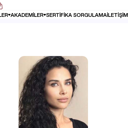
 Sertifika Programları
LER
AKADEMİLER
SERTİFİKA SORGULAMA
İLETİŞİM