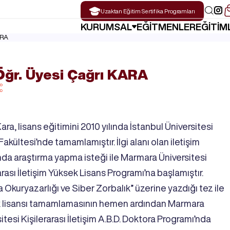
Uzaktan Eğitim
KURUMSAL
EĞİTMENLER
EĞİTİM
ARA
Öğr. Üyesi Çağrı KARA
ara, lisans eğitimini 2010 yılında İstanbul Üniversitesi
 Fakültesi’nde tamamlamıştır. İlgi alanı olan iletişim
nda araştırma yapma isteği ile Marmara Üniversitesi
arası İletişim Yüksek Lisans Programı’na başlamıştır.
Okuryazarlığı ve Siber Zorbalık” üzerine yazdığı tez ile
 lisansı tamamlamasının hemen ardından Marmara
itesi Kişilerarası İletişim A.B.D. Doktora Programı’nda