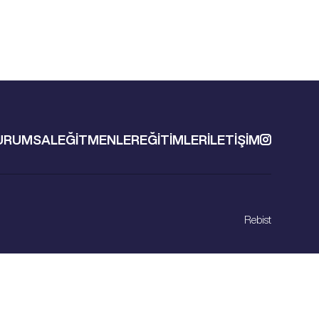
URUMSAL
EĞİTMENLER
EĞİTİMLER
İLETİŞİM
Rebist