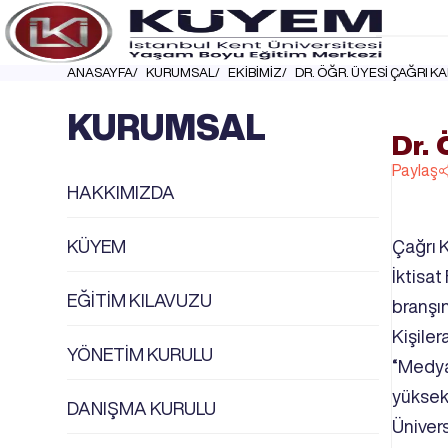
ANASAYFA
KURUMSAL
EKİBİMİZ
DR. ÖĞR. ÜYESİ ÇAĞRI K
KURUMSAL
Dr. 
Paylaş
HAKKIMIZDA
KÜYEM
Çağrı K
İktisat
EĞİTİM KILAVUZU
branşı
Kişiler
YÖNETİM KURULU
“Medya 
yüksek
DANIŞMA KURULU
Ünivers